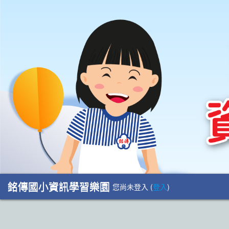
銘傳國小資訊學習樂園
您尚未登入 (
登入
)