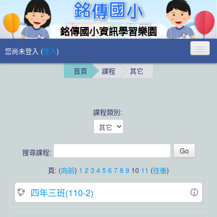
銘傳國小資訊學習樂園
您尚未登入 (
登入
)
首頁
課程
其它
課程類別:
搜尋課程:
頁: (
向前
)
1
2
3
4
5
6
7
8
9
10
11
(
往後
)
四年三班(110-2)