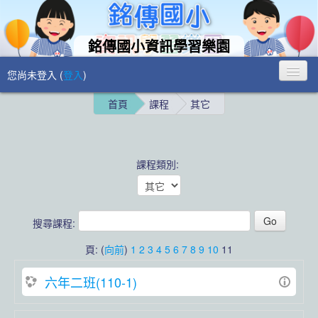
銘傳國小資訊學習樂園
您尚未登入 (
登入
)
首頁
課程
其它
課程類別:
搜尋課程:
頁: (
向前
)
1
2
3
4
5
6
7
8
9
10
11
六年二班(110-1)